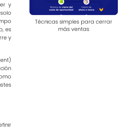
er y
solo
iempo
Técnicas simples para cerrar
más ventas
o, es
rre y
ent)
ción
 como
ustes
finir