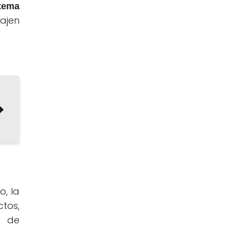
tema
ajen
o, la
tos,
s de