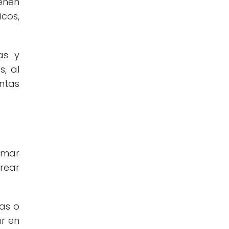
ienen
cos,
as y
, al
ntas
rmar
trear
as o
r en