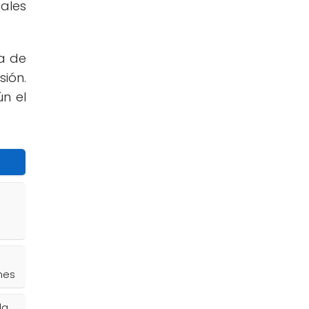
ales
ra de
sión.
n el
nes
la