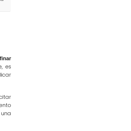
finar
, es
icar
itar
ento
 una