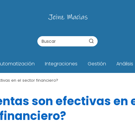
utomatización
Integraciones
Gestión
Análisis
ivas en el sector financiero?
ntas son efectivas en 
 financiero?