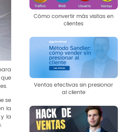
Cómo convertir más visitas en
clientes
para
a que
Ventas efectivas sin presionar
es.
al cliente
ue se
en la
y la
.