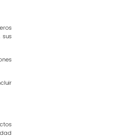
ieros
, sus
ones
luir
ctos
ridad