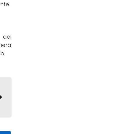
nte.
 del
nera
o.