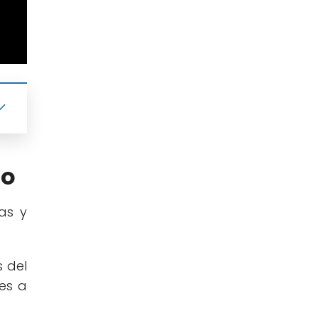
ro
as y
 del
nes a